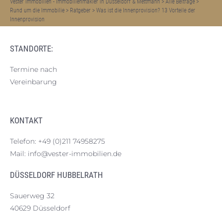
Vester Immobilien - Immobilienmakler in Düsseldorf & Mettmann
>
Alle Beiträge
>
Rund um die Immobilie
>
Ratgeber
>
Was ist die Innenprovision? 13 Vorteile der
Innenprovision
STANDORTE:
Termine nach
Vereinbarung
KONTAKT
Telefon:
+49 (0)211 74958275
Mail:
info@vester-immobilien.de
DÜSSELDORF HUBBELRATH
Sauerweg 32
40629 Düsseldorf