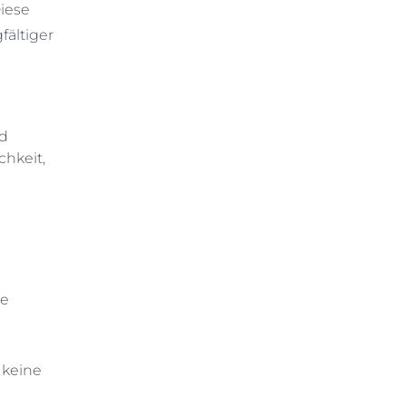
iese
fältiger
n
nd
chkeit,
te
 keine