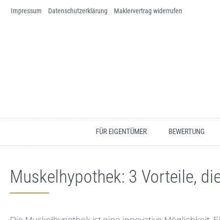
Impressum
Skip to content
Datenschutz­erklärung
Maklervertrag widerrufen
FÜR EIGENTÜMER
BEWERTUNG
Muskelhypothek: 3 Vorteile, d
Die Muskelhypothek ist eine innovative Möglichkeit, 