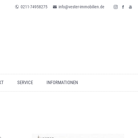
0211-74958275
info@vester-immobilien.de
KT
SERVICE
INFORMATIONEN
h