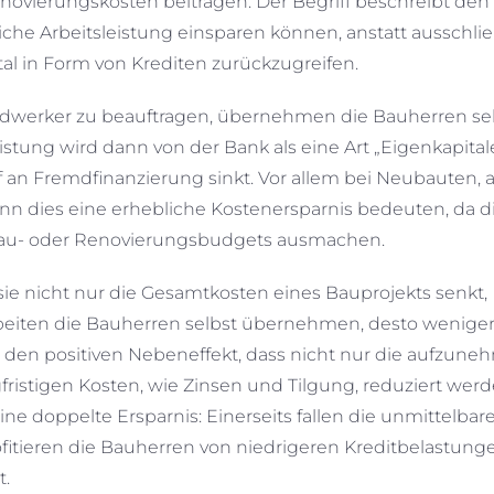
novierungskosten beitragen. Der Begriff beschreibt den 
che Arbeitsleistung einsparen können, anstatt ausschlie
ital in Form von Krediten zurückzugreifen.
Handwerker zu beauftragen, übernehmen die Bauherren se
stung wird dann von der Bank als eine Art „Eigenkapital
f an Fremdfinanzierung sinkt. Vor allem bei Neubauten, 
n dies eine erhebliche Kostenersparnis bedeuten, da d
s Bau- oder Renovierungsbudgets ausmachen.
 sie nicht nur die Gesamtkosten eines Bauprojekts senkt,
rbeiten die Bauherren selbst übernehmen, desto wenige
den positiven Nebeneffekt, dass nicht nur die aufzun
fristigen Kosten, wie Zinsen und Tilgung, reduziert werd
ine doppelte Ersparnis: Einerseits fallen die unmittelbar
rofitieren die Bauherren von niedrigeren Kreditbelastung
t.