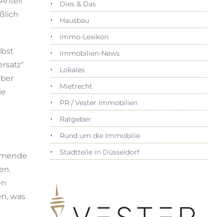
Anteil
Dies & Das
ßlich
Hausbau
Immo-Lexikon
lbst
Immobilien-News
ersatz“
Lokales
aber
Mietrecht
ie
PR / Vester Immobilien
Ratgeber
Rund um die Immobilie
r
Stadtteile in Düsseldorf
ehmende
en.
en
en, was