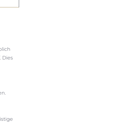
blich
. Dies
en.
istige