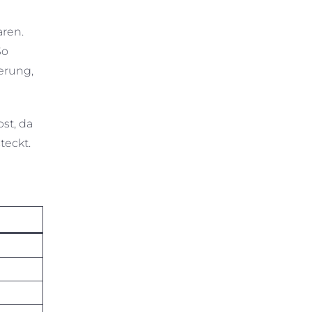
ren.
So
erung,
bst, da
teckt.