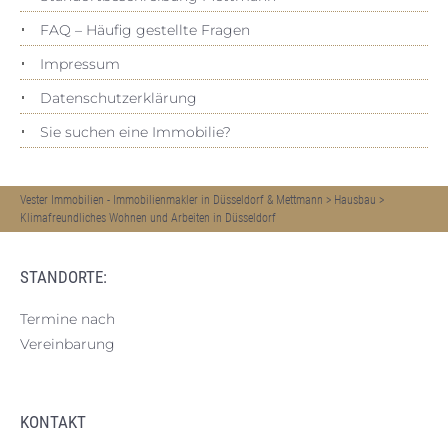
FAQ – Häufig gestellte Fragen
Impressum
Datenschutz­erklärung
Sie suchen eine Immobilie?
Vester Immobilien - Immobilienmakler in Düsseldorf & Mettmann
>
Hausbau
>
Klimafreundliches Wohnen und Arbeiten in Düsseldorf
STANDORTE:
Termine nach
Vereinbarung
KONTAKT