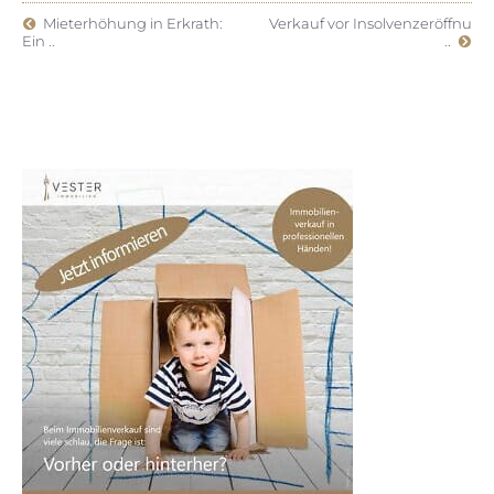
von LED-Beleuchtung können Sie Ihr Zuhause
Mieterhöhung in Erkrath:
Verkauf vor Insolvenzeröffnu
in Düsseldorf klimafreundlich gestalten.
Ein ..
..