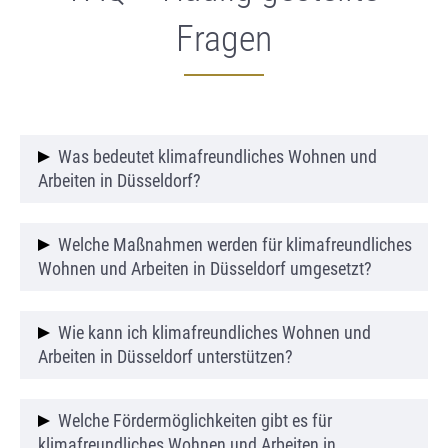
Fragen
Was bedeutet klimafreundliches Wohnen und
Arbeiten in Düsseldorf?
Klimafreundliches Wohnen und Arbeiten in
Welche Maßnahmen werden für klimafreundliches
Düsseldorf umfasst nachhaltige Maßnahmen,
Wohnen und Arbeiten in Düsseldorf umgesetzt?
die den CO₂-Ausstoß reduzieren, wie
energieeffiziente Gebäude, erneuerbare
Maßnahmen für klimafreundliches Wohnen und
Wie kann ich klimafreundliches Wohnen und
Energien und umweltfreundliche
Arbeiten in Düsseldorf beinhalten den Ausbau
Arbeiten in Düsseldorf unterstützen?
Verkehrsmittel.
von Radwegen, die Förderung von E-Mobilität,
energieeffiziente Bauprojekte sowie die
Sie können klimafreundliches Wohnen und
Welche Fördermöglichkeiten gibt es für
Unterstützung von Unternehmen bei der
Arbeiten in Düsseldorf unterstützen, indem Sie
klimafreundliches Wohnen und Arbeiten in