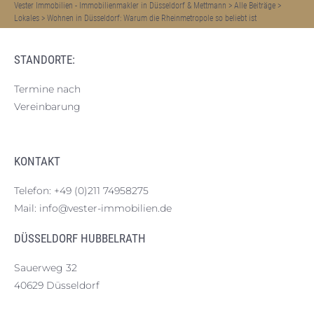
Vester Immobilien - Immobilienmakler in Düsseldorf & Mettmann
>
Alle Beiträge
>
Lokales
>
Wohnen in Düsseldorf: Warum die Rheinmetropole so beliebt ist
STANDORTE:
Termine nach
Vereinbarung
KONTAKT
Telefon:
+49 (0)211 74958275
Mail:
info@vester-immobilien.de
DÜSSELDORF HUBBELRATH
Sauerweg 32
40629 Düsseldorf