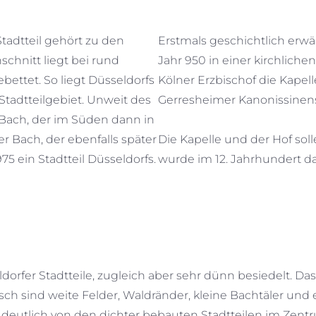
tadtteil gehört zu den
Erstmals geschichtlich erwä
hnitt liegt bei rund
Jahr 950 in einer kirchlich
bettet. So liegt Düsseldorfs
Kölner Erzbischof die Kapel
tadtteilgebiet. Unweit des
Gerresheimer Kanonissinenst
 Bach, der im Süden dann in
r Bach, der ebenfalls später
Die Kapelle und der Hof sol
975 ein Stadtteil Düsseldorfs.
wurde im 12. Jahrhundert da
orfer Stadtteile, zugleich aber sehr dünn besiedelt. Das
isch sind weite Felder, Waldränder, kleine Bachtäler un
h deutlich von den dichter bebauten Stadtteilen im Zent