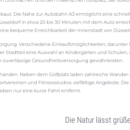
gen Grünflächen und den malerischen Golfplatz, der sowo
sgebaut. Die Nähe zur Autobahn A3 ermöglicht eine schn
eldorf in etwa 20 bis 30 Minuten mit dem Auto erreichb
ine bequeme Erreichbarkeit der Innenstadt von Düsseld
rsorgung. Verschiedene Einkaufsmöglichkeiten, darunter
 der Stadtteil eine Auswahl an Kindergärten und Schulen
ne zuverlässige Gesundheitsversorgung gewährleisten.
 vorhanden. Neben dem Golfplatz laden zahlreiche Wan
portvereinen und Fitnessstudios vielfältige Angebote. Die
eben nur eine kurze Fahrt entfernt.
Die Natur lässt grüß