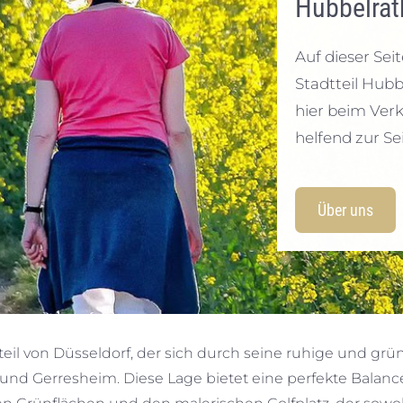
Hubbelrat
Auf dieser Sei
Stadtteil Hub
hier beim Verk
helfend zur Sei
Über uns
il von Düsseldorf, der sich durch seine ruhige und g
rg und Gerresheim. Diese Lage bietet eine perfekte Bal