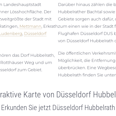
en Landeshauptstadt
Darüber hinaus zählen die 
nner Lösshochfläche. Der
Hubbelrather Bachtal sowie
zweitgrößte der Stadt mit
Gebiete sorgen auch dafür, 
 Ratingen,
Mettmann
, Erkrath
zum einen wie in der Stadt
 Ludenberg
,
Düsseldorf
Flughafen Düsseldorf DUS 
von Düsseldorf Hubbelrath c
Die öffentlichen Verkehrsmi
ehören das Dorf Hubbelrath,
Möglichkeit, die Entfernun
en Rotthäuser Weg und um
überbrücken. Eine Wegbesc
sseldorf zum Gebiet.
Hubbelrath finden Sie unten
eraktive Karte von Düsseldorf Hubbel
Erkunden Sie jetzt Düsseldorf Hubbelrath