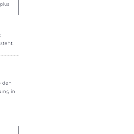
plus
e
steht.
e den
tung in