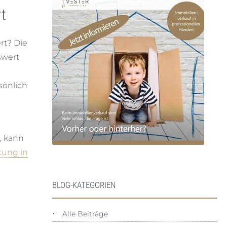
t
rt? Die
swert
sönlich
, kann
ung in
BLOG-KATEGORIEN
Alle Beiträge