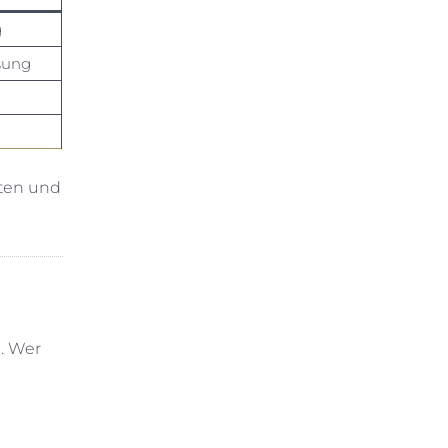
g
sung
iten und
. Wer