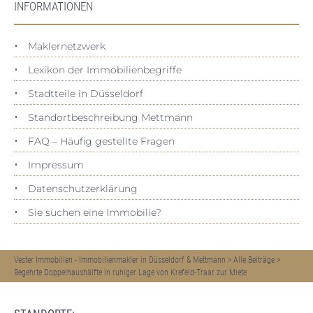
INFORMATIONEN
Maklernetzwerk
Lexikon der Immobilienbegriffe
Stadtteile in Düsseldorf
Standortbeschreibung Mettmann
FAQ – Häufig gestellte Fragen
Impressum
Datenschutz­erklärung
Sie suchen eine Immobilie?
Vester Immobilien - Immobilienmakler in Düsseldorf & Mettmann
>
Alle Beiträge
>
Begehrte Doppelhaushälfte in ruhiger Lage von Krefeld-Traar zur Miete