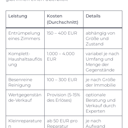
Leistung
Kosten
Details
(Durchschnitt)
Entrümpelung
150 – 400 EUR
abhängig von
eines Zimmers
Größe und
Zustand
Komplett-
1.000 – 4.000
variabel je nach
Haushaltsauflös
EUR
Umfang und
ung
Menge der
Gegenstände
Besenreine
100 – 300 EUR
je nach Größe
Reinigung
der Immobilie
Wertgegenstän
Provision (5-15%
optionale
de-Verkauf
des Erlöses)
Beratung und
Verkauf durch
Experten
Kleinreparature
ab 50 EUR pro
je nach
n
Reparatur
Aufwand