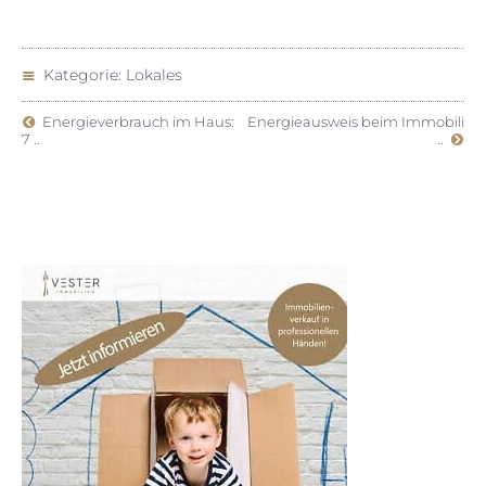
Je nach Verfügbarkeit können kurzfristige
Termine organisiert werden. Am besten ist es,
frühzeitig Kontakt aufzunehmen.
Kategorie:
Lokales
Energieverbrauch im Haus:
Energieausweis beim Immobili
7 ..
..