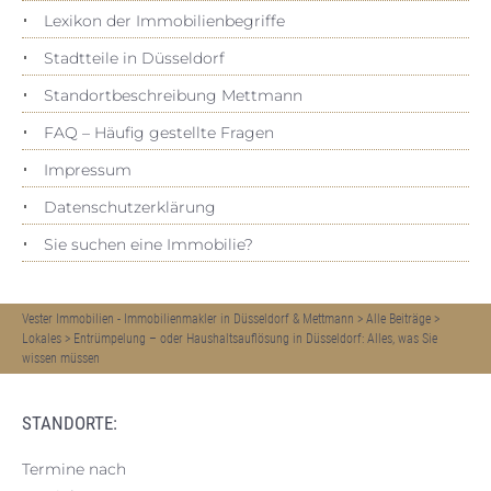
Lexikon der Immobilienbegriffe
Stadtteile in Düsseldorf
Standortbeschreibung Mettmann
FAQ – Häufig gestellte Fragen
Impressum
Datenschutz­erklärung
Sie suchen eine Immobilie?
Vester Immobilien - Immobilienmakler in Düsseldorf & Mettmann
>
Alle Beiträge
>
Lokales
>
Entrümpelung – oder Haushaltsauflösung in Düsseldorf: Alles, was Sie
wissen müssen
STANDORTE:
Termine nach