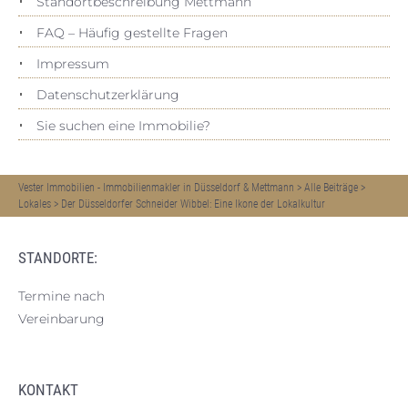
Standortbeschreibung Mettmann
FAQ – Häufig gestellte Fragen
Impressum
Datenschutz­erklärung
Sie suchen eine Immobilie?
Vester Immobilien - Immobilienmakler in Düsseldorf & Mettmann
>
Alle Beiträge
>
Lokales
>
Der Düsseldorfer Schneider Wibbel: Eine Ikone der Lokalkultur
STANDORTE:
Termine nach
Vereinbarung
KONTAKT