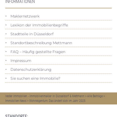
INFORMATIONEN
Maklernetzwerk
Lexikon der Immobilienbegriffe
Stadtteile in Düsseldorf
Standortbeschreibung Mettmann
FAQ – Häufig gestellte Fragen
Impressum
Datenschutz­erklärung
Sie suchen eine Immobilie?
Vester Immobilien - Immobilienmakler in Düsseldorf & Mettmann
>
Alle Beiträge
>
Immobilien-News
>
Wohneigentum: Das ändert sich im Jahr 2025
STANDORTE: