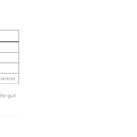
marktet
lte gut