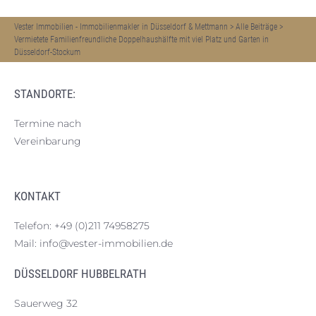
Vester Immobilien - Immobilienmakler in Düsseldorf & Mettmann
>
Alle Beiträge
>
Vermietete Familienfreundliche Doppelhaushälfte mit viel Platz und Garten in
Düsseldorf-Stockum
STANDORTE:
Termine nach
Vereinbarung
KONTAKT
Telefon:
+49 (0)211 74958275
Mail:
info@vester-immobilien.de
DÜSSELDORF HUBBELRATH
Sauerweg 32