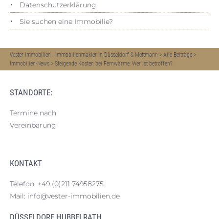
Datenschutz­erklärung
Sie suchen eine Immobilie?
Vester Immobilien - Immobilienmakler in Düsseldorf & Mettmann
>
Alle Beiträge
>
Immobilien-News
>
Steigende Kosten bei Fernwärme: Wer ist betroffen?
STANDORTE:
Termine nach
Vereinbarung
KONTAKT
Telefon:
+49 (0)211 74958275
Mail:
info@vester-immobilien.de
DÜSSELDORF HUBBELRATH