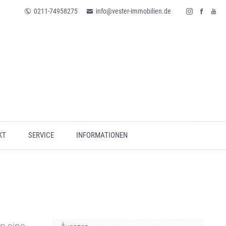
0211-74958275
info@vester-immobilien.de
KT
SERVICE
INFORMATIONEN
n eine