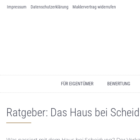
Impressum
Skip to content
Datenschutz­erklärung
Maklervertrag widerrufen
FÜR EIGENTÜMER
BEWERTUNG
Ratgeber: Das Haus bei Scheid
Was passiert mit dem Haus bei Scheidung? Der Verka