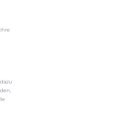
ihre
 dazu
nden,
lle