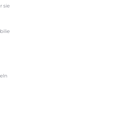
r sie
ilie
eln