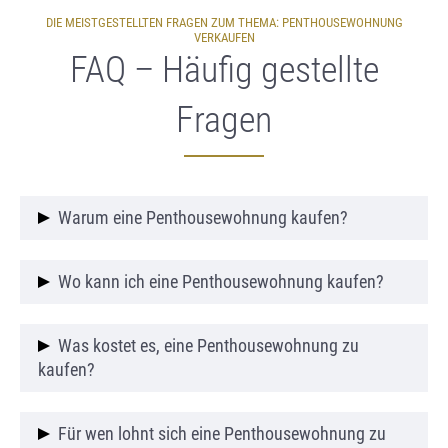
DIE MEISTGESTELLTEN FRAGEN ZUM THEMA: PENTHOUSEWOHNUNG
VERKAUFEN
FAQ – Häufig gestellte
Fragen
Warum eine Penthousewohnung kaufen?
Eine Penthousewohnung kaufen lohnt sich für
Wo kann ich eine Penthousewohnung kaufen?
alle, die exklusives Wohnen mit bester Aussicht
und Privatsphäre verbinden möchten.
Sie können eine Penthousewohnung kaufen in
Was kostet es, eine Penthousewohnung zu
zentralen Lagen großer Städte oder in beliebten
kaufen?
Wohnvierteln mit gehobener Infrastruktur.
Wer eine Penthousewohnung kaufen möchte,
Für wen lohnt sich eine Penthousewohnung zu