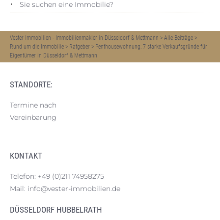
Sie suchen eine Immobilie?
Vester Immobilien - Immobilienmakler in Düsseldorf & Mettmann
>
Alle Beiträge
>
Rund um die Immobilie
>
Ratgeber
>
Penthousewohnung: 7 starke Verkaufsgründe für
Eigentümer in Düsseldorf & Mettmann
STANDORTE:
Termine nach
Vereinbarung
KONTAKT
Telefon:
+49 (0)211 74958275
Mail:
info@vester-immobilien.de
DÜSSELDORF HUBBELRATH