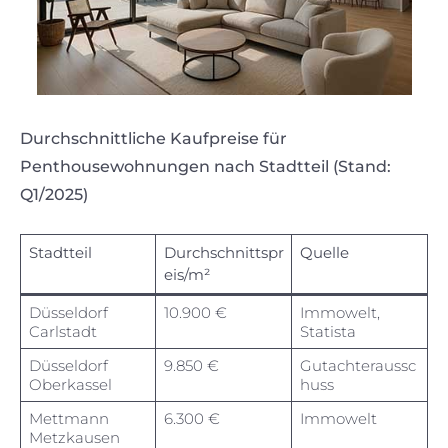
Durchschnittliche Kaufpreise für
Penthousewohnungen nach Stadtteil (Stand:
Q1/2025)
Stadtteil
Durchschnittspr
Quelle
eis/m²
Düsseldorf
10.900 €
Immowelt,
Carlstadt
Statista
Düsseldorf
9.850 €
Gutachteraussc
Oberkassel
huss
Mettmann
6.300 €
Immowelt
Metzkausen