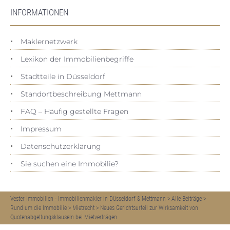
INFORMATIONEN
Maklernetzwerk
Lexikon der Immobilienbegriffe
Stadtteile in Düsseldorf
Standortbeschreibung Mettmann
FAQ – Häufig gestellte Fragen
Impressum
Datenschutz­erklärung
Sie suchen eine Immobilie?
Vester Immobilien - Immobilienmakler in Düsseldorf & Mettmann
>
Alle Beiträge
>
Rund um die Immobilie
>
Mietrecht
>
Neues Gerichtsurteil zur Wirksamkeit von
Quotenabgeltungsklauseln bei Mietverträgen