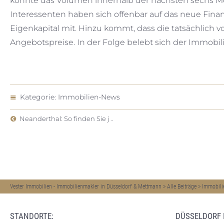
könnte das Volumen innerhalb der nächsten sechs Mon
Interessenten haben sich offenbar auf das neue Fina
Eigenkapital mit. Hinzu kommt, dass die tatsächlich vo
Angebotspreise. In der Folge belebt sich der Immob
Kategorie:
Immobilien-News
Neanderthal: So finden Sie j ..
Vester Immobilien - Immobilienmakler in Düsseldorf & Mettmann
>
Alle Beiträge
>
Immobili
STANDORTE:
DÜSSELDORF