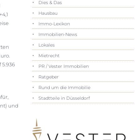
Dies & Das
d
Hausbau
+4,1
eise
Immo-Lexikon
Immobilien-News
Lokales
rten
uro.
Mietrecht
 5.936
PR / Vester Immobilien
Ratgeber
Rund um die Immobilie
für,
Stadtteile in Düsseldorf
ent) und