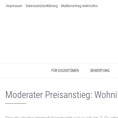
Impressum
Skip to content
Datenschutz­erklärung
Maklervertrag widerrufen
FÜR EIGENTÜMER
BEWERTUNG
Moderater Preisanstieg: Wohni
Der deutsche Immobilienmarkt war auch im 2. Quarta