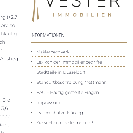
g (+2,7
spreise
kläufig
INFORMATIONEN
ach
it
Maklernetzwerk
 Anstieg
Lexikon der Immobilienbegriffe
Stadtteile in Düsseldorf
Standortbeschreibung Mettmann
FAQ – Häufig gestellte Fragen
. Die
Impressum
 3,6
Datenschutz­erklärung
rgabe
Sie suchen eine Immobilie?
ten,