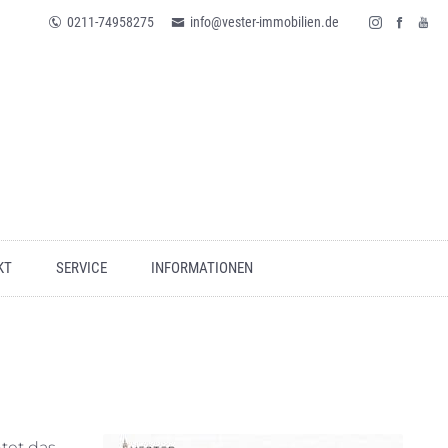
0211-74958275
info@vester-immobilien.de
KT
SERVICE
INFORMATIONEN
tet das