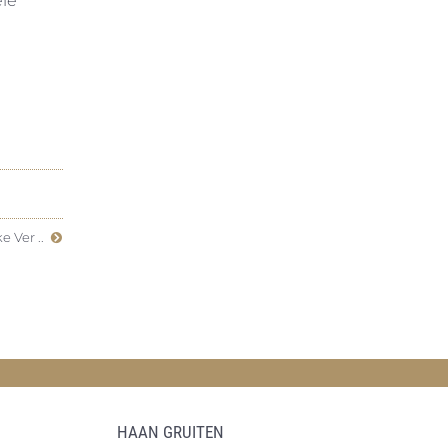
ele
e Ver ..
HAAN GRUITEN