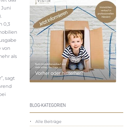
 Juni
.
m 0,3
mobilien
Ausgabe
e von
ehr als
”, sagt
hrend
bei
BLOG-KATEGORIEN
Alle Beiträge