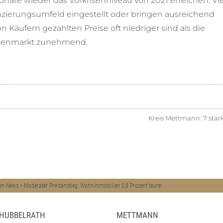
ate wieder das Vorkrisenniveau von 2021 erreichen. Vi
nzierungsumfeld eingestellt oder bringen ausreichend
n Käufern gezahlten Preise oft niedriger sind als die
ilienmarkt zunehmend.
Kreis Mettmann: 7 stark
en-News
>
Moderater Preisanstieg: Wohnimmobilien 0,8 Prozent teurer
 HUBBELRATH
METTMANN