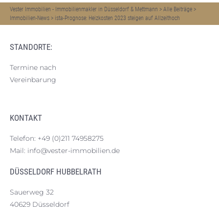
Vester Immobilien - Immobilienmakler in Düsseldorf & Mettmann
>
Alle Beiträge
>
Immobilien-News
>
ista-Prognose: Heizkosten 2023 steigen auf Allzeithoch
STANDORTE:
Termine nach
Vereinbarung
KONTAKT
Telefon:
+49 (0)211 74958275
Mail:
info@vester-immobilien.de
DÜSSELDORF HUBBELRATH
Sauerweg 32
40629 Düsseldorf