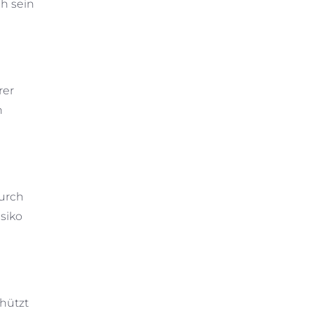
ch sein
rer
n
Durch
isiko
hützt