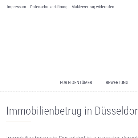
Impressum
Skip to content
Datenschutz­erklärung
Maklervertrag widerrufen
FÜR EIGENTÜMER
BEWERTUNG
Immobilienbetrug in Düsseldo
Immobilienbetrug in Düsseldorf ist ein ernstes Verge