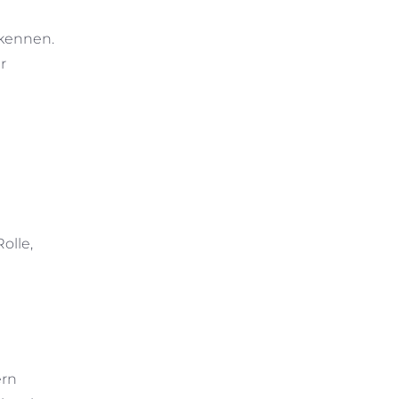
rkennen.
r
olle,
ern