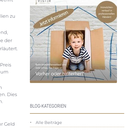
lien zu
end,
e der
läutert.
Preis
, um
n
n. Dies
n.
BLOG-KATEGORIEN
Alle Beiträge
hr Geld