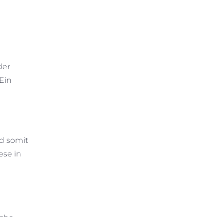
der
Ein
nd somit
ese in