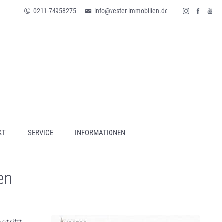
0211-74958275
info@vester-immobilien.de
KT
SERVICE
INFORMATIONEN
en
trifft