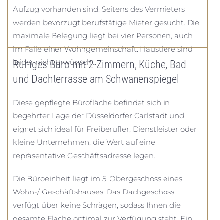
Aufzug vorhanden sind. Seitens des Vermieters
werden bevorzugt berufstätige Mieter gesucht. Die
maximale Belegung liegt bei vier Personen, auch
im Falle einer Wohngemeinschaft. Haustiere sind
leider nicht erwünscht.
Ruhiges Büro mit 2 Zimmern, Küche, Bad
und Dachterrasse am Schwanenspiegel
Diese gepflegte Bürofläche befindet sich in
begehrter Lage der Düsseldorfer Carlstadt und
eignet sich ideal für Freiberufler, Dienstleister oder
kleine Unternehmen, die Wert auf eine
repräsentative Geschäftsadresse legen.
Die Büroeinheit liegt im 5. Obergeschoss eines
Wohn-/ Geschäftshauses. Das Dachgeschoss
verfügt über keine Schrägen, sodass Ihnen die
gesamte Fläche optimal zur Verfügung steht. Ein