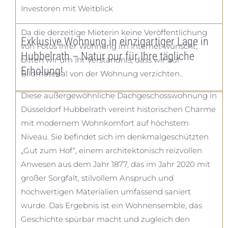
Investoren mit Weitblick
Da die derzeitige Mieterin keine Veröffentlichung
Exklusive Wohnung in einzigartiger Lage in
von Fotos ihrer Wohnung im Internet wünscht,
Hubbelrath – Natur pur für Ihre tägliche
bitten wir um Ihr Verständnis, dass wir auf
Erholung!
Bildmaterial von der Wohnung verzichten..
Diese außergewöhnliche Dachgeschosswohnung in
Düsseldorf Hubbelrath vereint historischen Charme
mit modernem Wohnkomfort auf höchstem
Niveau. Sie befindet sich im denkmalgeschützten
„Gut zum Hof“, einem architektonisch reizvollen
Anwesen aus dem Jahr 1877, das im Jahr 2020 mit
großer Sorgfalt, stilvollem Anspruch und
hochwertigen Materialien umfassend saniert
wurde. Das Ergebnis ist ein Wohnensemble, das
Geschichte spürbar macht und zugleich den