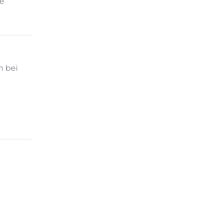
le
h bei