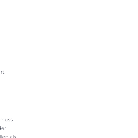
rt.
, muss
der
len als