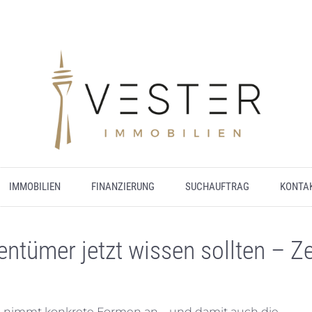
IMMOBILIEN
FINANZIERUNG
SUCHAUFTRAG
KONTA
entümer jetzt wissen sollten – 
n
nimmt konkrete Formen an – und damit auch die