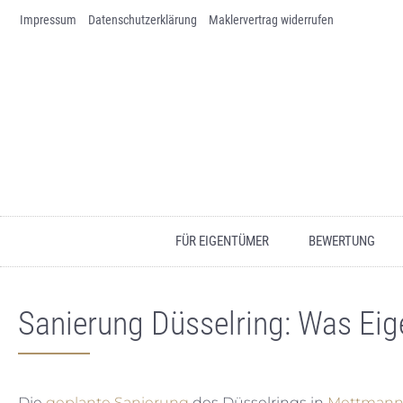
Impressum
Skip to content
Datenschutz­erklärung
Maklervertrag widerrufen
FÜR EIGENTÜMER
BEWERTUNG
Sanierung Düsselring: Was Eig
Die
geplante Sanierung
des Düsselrings in
Mettman