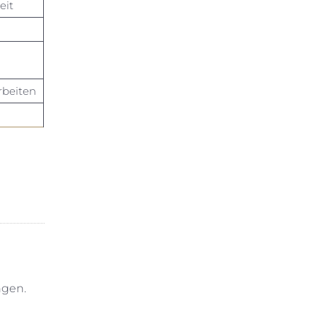
eit
rbeiten
ngen.