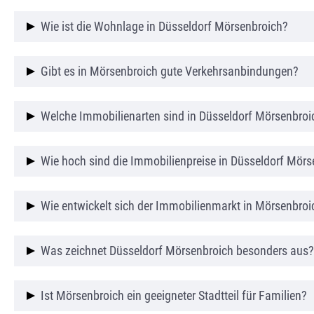
Der Stadtteil bietet zahlreiche Freizeitmöglichkeite
Wie ist die Wohnlage in Düsseldorf Mörsenbroich?
Aktivitäten und Erholung einladen.
Düsseldorf Mörsenbroich gilt als ruhiger und familie
Gibt es in Mörsenbroich gute Verkehrsanbindungen?
Ja, Mörsenbroich ist über die A52, die B7 sowie Bu
Welche Immobilienarten sind in Düsseldorf Mörsenbroi
Besonders gefragt sind Eigentumswohnungen, Reih
Wie hoch sind die Immobilienpreise in Düsseldorf Mörs
Die Immobilienpreise in Düsseldorf Mörsenbroich li
Wie entwickelt sich der Immobilienmarkt in Mörsenbroi
Jahren kontinuierlich gestiegen.
Der Immobilienmarkt in Düsseldorf Mörsenbroich is
Was zeichnet Düsseldorf Mörsenbroich besonders aus?
Die Mischung aus urbaner Nähe, guter Infrastruktur
Ist Mörsenbroich ein geeigneter Stadtteil für Familien?