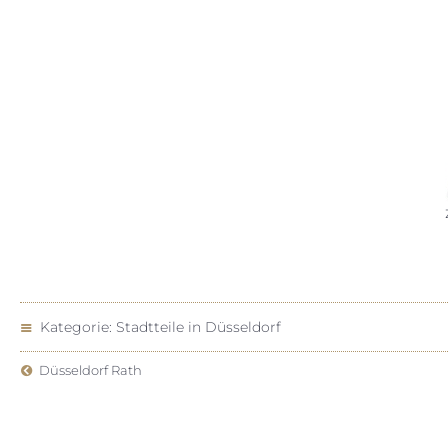
Ja, durch zahlreiche Kitas, Schulen und Grünflächen 
Kategorie:
Stadtteile in Düsseldorf
Düsseldorf Rath