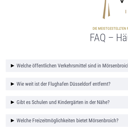
DIE MEISTGESTELLTEN
FAQ – Häu
Welche öffentlichen Verkehrsmittel sind in Mörsenbroi
Mörsenbroich ist gut an das öffentliche Verkehrsne
Wie weit ist der Flughafen Düsseldorf entfernt?
schnelle Verbindung zum Stadtzentrum und anderen
Der Flughafen Düsseldorf ist in kurzer Fahrzeit erre
Gibt es Schulen und Kindergärten in der Nähe?
Ja, Mörsenbroich verfügt über eine Vielzahl an Bild
Welche Freizeitmöglichkeiten bietet Mörsenbroich?
Betreuung und Bildung für Kinder bieten.