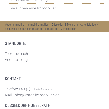
Sie suchen eine Immobilie?
Vester Immobilien - Immobilienmakler in Düsseldorf & Mettmann
>
Alle Beiträge
>
Stadtteile
>
Stadtteile in Düsseldorf
>
Düsseldorf Mörsenbroich
STANDORTE:
Termine nach
Vereinbarung
KONTAKT
Telefon:
+49 (0)211 74958275
Mail:
info@vester-immobilien.de
DÜSSELDORF HUBBELRATH