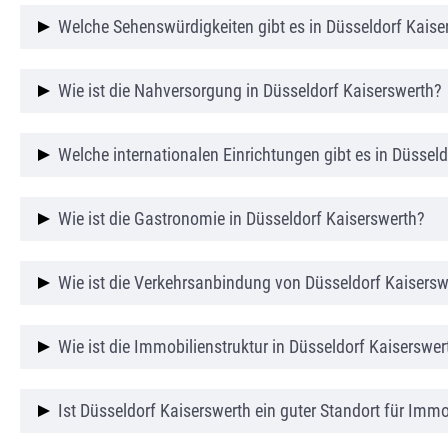
Düsseldorf Kaiserswerth ist bekannt für seinen hist
Welche Sehenswürdigkeiten gibt es in Düsseldorf Kaise
Lebensqualität. Der Stadtteil verbindet Geschichte
Zu den bekanntesten Sehenswürdigkeiten zählt die 
Wie ist die Nahversorgung in Düsseldorf Kaiserswerth?
Blick auf den Fluss.
Im Zentrum von Düsseldorf Kaiserswerth finden si
Welche internationalen Einrichtungen gibt es in Düssel
Cafés – vieles ist fußläufig erreichbar.
Düsseldorf Kaiserswerth ist besonders bei internati
Wie ist die Gastronomie in Düsseldorf Kaiserswerth?
der Umgebung.
Düsseldorf Kaiserswerth bietet eine vielfältige Gast
Wie ist die Verkehrsanbindung von Düsseldorf Kaisersw
gehobenen Lokalen entlang des historischen Ortske
Düsseldorf Kaiserswerth verfügt über eine gute An
Wie ist die Immobilienstruktur in Düsseldorf Kaiserswer
ist der Flughafen Düsseldorf schnell erreichbar.
Die Immobilienstruktur in Düsseldorf Kaiserswerth i
Ist Düsseldorf Kaiserswerth ein guter Standort für Imm
Eigentumswohnungen und denkmalgeschützten G