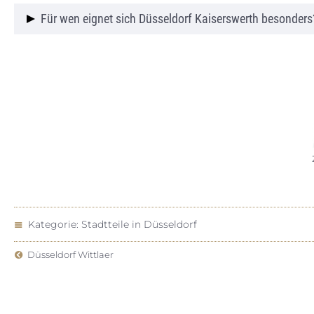
Düsseldorf Kaiserswerth gilt als wertstabile und g
Für wen eignet sich Düsseldorf Kaiserswerth besonders
internationalen Käufern.
Düsseldorf Kaiserswerth eignet sich besonders für Fa
und naturnah wohnen möchten.
Kategorie:
Stadtteile in Düsseldorf
Düsseldorf Wittlaer