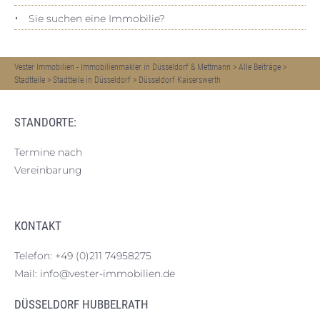
Sie suchen eine Immobilie?
Vester Immobilien - Immobilienmakler in Düsseldorf & Mettmann
>
Alle Beiträge
>
Stadtteile
>
Stadtteile in Düsseldorf
>
Düsseldorf Kaiserswerth
STANDORTE:
Termine nach
Vereinbarung
KONTAKT
Telefon:
+49 (0)211 74958275
Mail:
info@vester-immobilien.de
DÜSSELDORF HUBBELRATH