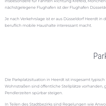
insbesondere für Fahrten Richtung Krefeld, Mönche
nächstgelegene Flughafen ist der Flughafen Düsseldo
Je nach Verkehrslage ist er aus Düsseldorf Heerdt in d
beruflich mobile Haushalte interessant macht.
Par
Die Parkplatzsituation in Heerdt ist insgesamt typis
Wohnstraßen sind öffentliche Stellplätze vorhanden, 
Pendlerzeiten spürbar steigen.
In Teilen des Stadtbezirks sind Regelungen wie Anwo