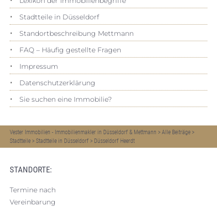
Lexikon der Immobilienbegriffe
Stadtteile in Düsseldorf
Standortbeschreibung Mettmann
FAQ – Häufig gestellte Fragen
Impressum
Datenschutz­erklärung
Sie suchen eine Immobilie?
Vester Immobilien - Immobilienmakler in Düsseldorf & Mettmann
>
Alle Beiträge
>
Stadtteile
>
Stadtteile in Düsseldorf
>
Düsseldorf Heerdt
STANDORTE:
Termine nach
Vereinbarung