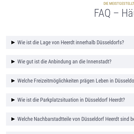
DIE MEISTGESTELL
FAQ – Häu
Wie ist die Lage von Heerdt innerhalb Düsseldorfs
?
Heerdt liegt linksrheinisch im Westen Düsseldorfs 
Wie gut ist die Anbindung an die Innenstadt?
und Oberkassel sowie die Nachbarstadt Neuss.
Durch Stadtbahnverbindungen und die Rheinbrücken 
Welche Freizeitmöglichkeiten prägen Leben in Düsseldo
Die Nähe zum Rhein und zu den Rheinwiesen ist ein
Wie ist die Parkplatzsituation in Düsseldorf Heerdt?
Umfeld zusätzliche Naherholung.
Je nach Lage variiert der Parkdruck. In dichter beba
Welche Nachbarstadtteile von Düsseldorf Heerdt sind b
während neuere Anlagen häufiger Stellplätze oder T