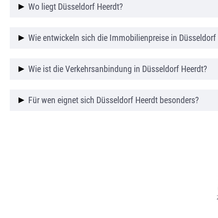
Oberkassel, Lörick und Niederkassel prägen den Stadt
Wo liegt Düsseldorf Heerdt?
regionale Wege bedeutsam.
Düsseldorf Heerdt liegt linksrheinisch zwischen O
Wie entwickeln sich die Immobilienpreise in Düsseldorf
Stadtbezirk 4.
Die Immobilienpreise in Düsseldorf Heerdt sind in 
Wie ist die Verkehrsanbindung in Düsseldorf Heerdt?
von Oberkassel, was den Stadtteil für Käufer interes
Düsseldorf Heerdt ist gut an Straßenbahn- und Busl
Für wen eignet sich Düsseldorf Heerdt besonders?
ebenso die A52.
Düsseldorf Heerdt eignet sich besonders für Berufs
schnell im Zentrum sein möchten.