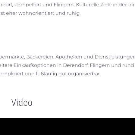
orf, Pempelfort und Flingern. Kulturelle Ziele in der In
lbst eher wohnorientiert und ruhig.
upermärkte, Bäckereien, Apotheken und Dienstleistungen
eitere Einkaufsoptionen in Derendorf, Flingern und run
ompliziert und fußläufig gut organisierbar.
Video