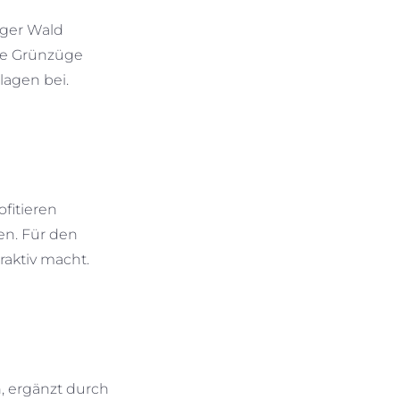
rger Wald
ere Grünzüge
agen bei.
fitieren
en. Für den
raktiv macht.
, ergänzt durch