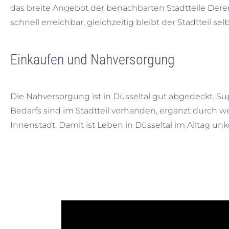
das breite Angebot der benachbarten Stadtteile Derend
schnell erreichbar, gleichzeitig bleibt der Stadtteil se
Einkaufen und Nahversorgung
Die Nahversorgung ist in Düsseltal gut abgedeckt. S
Bedarfs sind im Stadtteil vorhanden, ergänzt durch w
Innenstadt. Damit ist Leben in Düsseltal im Alltag unk