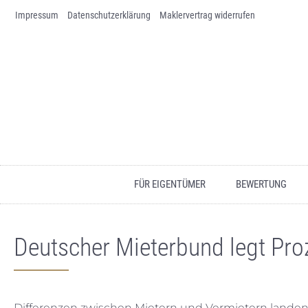
Impressum
Skip to content
Datenschutz­erklärung
Maklervertrag widerrufen
FÜR EIGENTÜMER
BEWERTUNG
Deutscher Mieterbund legt Proz
Differenzen zwischen Mietern und Vermietern landen i