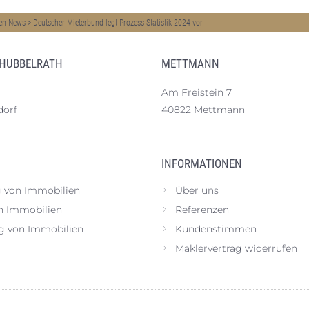
en-News
>
Deutscher Mieterbund legt Prozess-Statistik 2024 vor
 HUBBELRATH
METTMANN
Am Freistein 7
dorf
40822 Mettmann
INFORMATIONEN
 von Immobilien
Über uns
n Immobilien
Referenzen
g von Immobilien
Kundenstimmen
Maklervertrag widerrufen