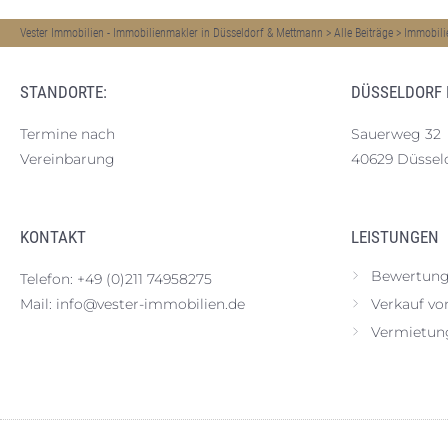
Vester Immobilien - Immobilienmakler in Düsseldorf & Mettmann
>
Alle Beiträge
>
Immobili
STANDORTE:
DÜSSELDORF
Termine nach
Sauerweg 32
Vereinbarung
40629 Düssel
KONTAKT
LEISTUNGEN
Bewertung
Telefon:
+49 (0)211 74958275
Mail:
info@vester-immobilien.de
Verkauf vo
Vermietun