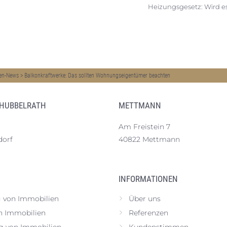
Heizungsgesetz: Wird es
en-News
>
Balkonkraftwerke: Das sollten Wohnungseigentümer beachten
 HUBBELRATH
METTMANN
Am Freistein 7
dorf
40822 Mettmann
INFORMATIONEN
 von Immobilien
Über uns
n Immobilien
Referenzen