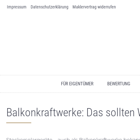
Impressum
Skip to content
Datenschutz­erklärung
Maklervertrag widerrufen
FÜR EIGENTÜMER
BEWERTUNG
Balkonkraftwerke: Das sollte
Steckersolargeräte – auch als Balkonkraftwerke bekan