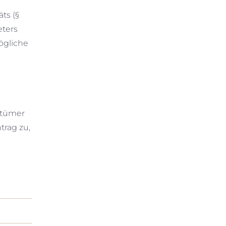
ts (§
ters
ögliche
ntümer
rag zu,