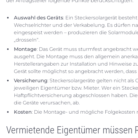
der Antragsteller folgende Punkte berücksichtigten:
Auswahl des Geräts
: Ein Steckersolargerät besteh
Wechselrichter und der Verkabelung. Es dürfen n
eingespeist werden – produzieren die Solarmodul
„drosseln“.
Montage
: Das Gerät muss sturmfest angebracht w
ausgeht. Die Montage muss den allgemein anerka
Herstellerangaben zur Installation und Hinweise 
Gerät sollte möglichst so angebracht werden, da
Versicherung
: Steckersolargeräte gelten nicht al
jeweiligen Eigentümer bzw. Mieter. Wer ein Stecker
Haftpflichtversicherung abgeschlossen haben. Die
die Geräte verursachen, ab.
Kosten
: Die Montage- und mögliche Folgekosten m
Vermietende Eigentümer müssen R