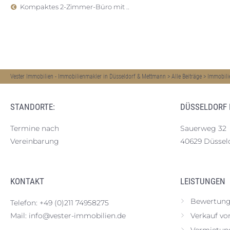
Kompaktes 2-Zimmer-Büro mit ..
Vester Immobilien - Immobilienmakler in Düsseldorf & Mettmann
>
Alle Beiträge
>
Immobili
STANDORTE:
DÜSSELDORF
Termine nach
Sauerweg 32
Vereinbarung
40629 Düssel
KONTAKT
LEISTUNGEN
Bewertung
Telefon:
+49 (0)211 74958275
Mail:
info@vester-immobilien.de
Verkauf vo